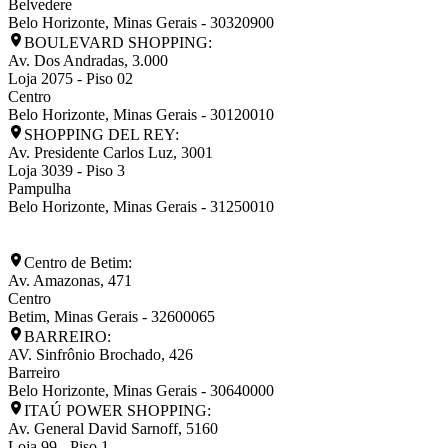
Belvedere
Belo Horizonte
,
Minas Gerais
-
30320900
BOULEVARD SHOPPING:
Av. Dos Andradas, 3.000
Loja 2075 - Piso 02
Centro
Belo Horizonte
,
Minas Gerais
-
30120010
SHOPPING DEL REY:
Av. Presidente Carlos Luz, 3001
Loja 3039 - Piso 3
Pampulha
Belo Horizonte
,
Minas Gerais
-
31250010
Centro de Betim:
Av. Amazonas, 471
Centro
Betim
,
Minas Gerais
-
32600065
BARREIRO:
AV. Sinfrônio Brochado, 426
Barreiro
Belo Horizonte
,
Minas Gerais
-
30640000
ITAÚ POWER SHOPPING:
Av. General David Sarnoff, 5160
Loja 99 - Piso 1