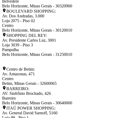
Belvedere
Belo Horizonte
,
Minas Gerais
-
30320900
BOULEVARD SHOPPING:
Av. Dos Andradas, 3.000
Loja 2075 - Piso 02
Centro
Belo Horizonte
,
Minas Gerais
-
30120010
SHOPPING DEL REY:
Av. Presidente Carlos Luz, 3001
Loja 3039 - Piso 3
Pampulha
Belo Horizonte
,
Minas Gerais
-
31250010
Centro de Betim:
Av. Amazonas, 471
Centro
Betim
,
Minas Gerais
-
32600065
BARREIRO:
AV. Sinfrônio Brochado, 426
Barreiro
Belo Horizonte
,
Minas Gerais
-
30640000
ITAÚ POWER SHOPPING:
Av. General David Sarnoff, 5160
Loja 99 - Piso 1