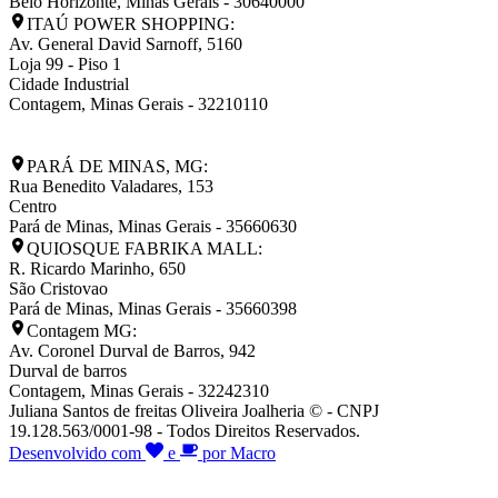
Belo Horizonte
,
Minas Gerais
-
30640000
ITAÚ POWER SHOPPING:
Av. General David Sarnoff, 5160
Loja 99 - Piso 1
Cidade Industrial
Contagem
,
Minas Gerais
-
32210110
PARÁ DE MINAS, MG:
Rua Benedito Valadares, 153
Centro
Pará de Minas
,
Minas Gerais
-
35660630
QUIOSQUE FABRIKA MALL:
R. Ricardo Marinho, 650
São Cristovao
Pará de Minas
,
Minas Gerais
-
35660398
Contagem MG:
Av. Coronel Durval de Barros, 942
Durval de barros
Contagem
,
Minas Gerais
-
32242310
Juliana Santos de freitas Oliveira Joalheria © - CNPJ
19.128.563/0001-98 - Todos Direitos Reservados.
Desenvolvido com
e
por Macro