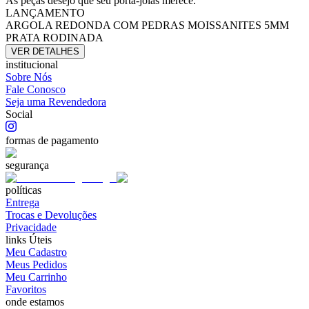
As peças desejo que seu porta-joias merece.
LANÇAMENTO
ARGOLA REDONDA COM PEDRAS MOISSANITES 5MM
PRATA RODINADA
VER DETALHES
institucional
Sobre Nós
Fale Conosco
Seja uma Revendedora
Social
formas de pagamento
segurança
políticas
Entrega
Trocas e Devoluções
Privacidade
links Úteis
Meu Cadastro
Meus Pedidos
Meu Carrinho
Favoritos
onde estamos