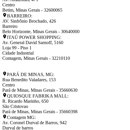
Centro
Betim
,
Minas Gerais
-
32600065
BARREIRO:
AV. Sinfrônio Brochado, 426
Barreiro
Belo Horizonte
,
Minas Gerais
-
30640000
ITAÚ POWER SHOPPING:
Av. General David Sarnoff, 5160
Loja 99 - Piso 1
Cidade Industrial
Contagem
,
Minas Gerais
-
32210110
PARÁ DE MINAS, MG:
Rua Benedito Valadares, 153
Centro
Pará de Minas
,
Minas Gerais
-
35660630
QUIOSQUE FABRIKA MALL:
R. Ricardo Marinho, 650
São Cristovao
Pará de Minas
,
Minas Gerais
-
35660398
Contagem MG:
Av. Coronel Durval de Barros, 942
Durval de barros