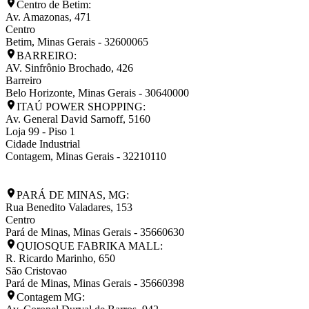
Centro de Betim:
Av. Amazonas, 471
Centro
Betim
,
Minas Gerais
-
32600065
BARREIRO:
AV. Sinfrônio Brochado, 426
Barreiro
Belo Horizonte
,
Minas Gerais
-
30640000
ITAÚ POWER SHOPPING:
Av. General David Sarnoff, 5160
Loja 99 - Piso 1
Cidade Industrial
Contagem
,
Minas Gerais
-
32210110
PARÁ DE MINAS, MG:
Rua Benedito Valadares, 153
Centro
Pará de Minas
,
Minas Gerais
-
35660630
QUIOSQUE FABRIKA MALL:
R. Ricardo Marinho, 650
São Cristovao
Pará de Minas
,
Minas Gerais
-
35660398
Contagem MG: