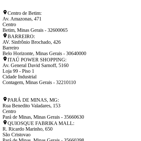
Centro de Betim:
Av. Amazonas, 471
Centro
Betim
,
Minas Gerais
-
32600065
BARREIRO:
AV. Sinfrônio Brochado, 426
Barreiro
Belo Horizonte
,
Minas Gerais
-
30640000
ITAÚ POWER SHOPPING:
Av. General David Sarnoff, 5160
Loja 99 - Piso 1
Cidade Industrial
Contagem
,
Minas Gerais
-
32210110
PARÁ DE MINAS, MG:
Rua Benedito Valadares, 153
Centro
Pará de Minas
,
Minas Gerais
-
35660630
QUIOSQUE FABRIKA MALL:
R. Ricardo Marinho, 650
São Cristovao
Pará de Minas
,
Minas Gerais
-
35660398