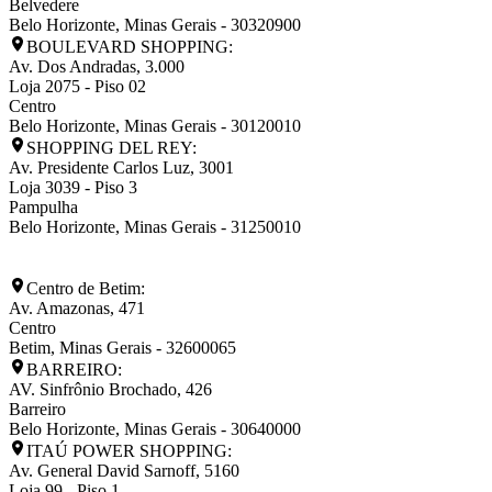
Belvedere
Belo Horizonte
,
Minas Gerais
-
30320900
BOULEVARD SHOPPING:
Av. Dos Andradas, 3.000
Loja 2075 - Piso 02
Centro
Belo Horizonte
,
Minas Gerais
-
30120010
SHOPPING DEL REY:
Av. Presidente Carlos Luz, 3001
Loja 3039 - Piso 3
Pampulha
Belo Horizonte
,
Minas Gerais
-
31250010
Centro de Betim:
Av. Amazonas, 471
Centro
Betim
,
Minas Gerais
-
32600065
BARREIRO:
AV. Sinfrônio Brochado, 426
Barreiro
Belo Horizonte
,
Minas Gerais
-
30640000
ITAÚ POWER SHOPPING:
Av. General David Sarnoff, 5160
Loja 99 - Piso 1