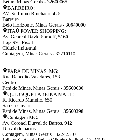
Betim
,
Minas Gerais
-
32600065
BARREIRO:
AV. Sinfrônio Brochado, 426
Barreiro
Belo Horizonte
,
Minas Gerais
-
30640000
ITAÚ POWER SHOPPING:
Av. General David Sarnoff, 5160
Loja 99 - Piso 1
Cidade Industrial
Contagem
,
Minas Gerais
-
32210110
PARÁ DE MINAS, MG:
Rua Benedito Valadares, 153
Centro
Pará de Minas
,
Minas Gerais
-
35660630
QUIOSQUE FABRIKA MALL:
R. Ricardo Marinho, 650
São Cristovao
Pará de Minas
,
Minas Gerais
-
35660398
Contagem MG:
Av. Coronel Durval de Barros, 942
Durval de barros
Contagem
,
Minas Gerais
-
32242310
Juliana Santos de freitas Oliveira Joalheria © - CNPJ