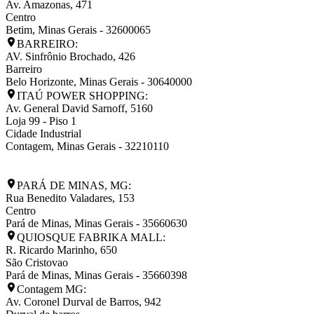
Av. Amazonas, 471
Centro
Betim
,
Minas Gerais
-
32600065
BARREIRO:
AV. Sinfrônio Brochado, 426
Barreiro
Belo Horizonte
,
Minas Gerais
-
30640000
ITAÚ POWER SHOPPING:
Av. General David Sarnoff, 5160
Loja 99 - Piso 1
Cidade Industrial
Contagem
,
Minas Gerais
-
32210110
PARÁ DE MINAS, MG:
Rua Benedito Valadares, 153
Centro
Pará de Minas
,
Minas Gerais
-
35660630
QUIOSQUE FABRIKA MALL:
R. Ricardo Marinho, 650
São Cristovao
Pará de Minas
,
Minas Gerais
-
35660398
Contagem MG:
Av. Coronel Durval de Barros, 942