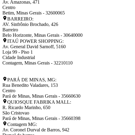
Av. Amazonas, 471
Centro
Betim
,
Minas Gerais
-
32600065
BARREIRO:
AV. Sinfrônio Brochado, 426
Barreiro
Belo Horizonte
,
Minas Gerais
-
30640000
ITAÚ POWER SHOPPING:
Av. General David Sarnoff, 5160
Loja 99 - Piso 1
Cidade Industrial
Contagem
,
Minas Gerais
-
32210110
PARÁ DE MINAS, MG:
Rua Benedito Valadares, 153
Centro
Pará de Minas
,
Minas Gerais
-
35660630
QUIOSQUE FABRIKA MALL:
R. Ricardo Marinho, 650
São Cristovao
Pará de Minas
,
Minas Gerais
-
35660398
Contagem MG:
Av. Coronel Durval de Barros, 942