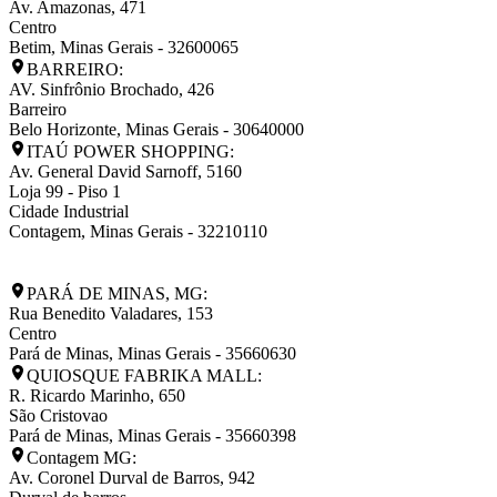
Av. Amazonas, 471
Centro
Betim
,
Minas Gerais
-
32600065
BARREIRO:
AV. Sinfrônio Brochado, 426
Barreiro
Belo Horizonte
,
Minas Gerais
-
30640000
ITAÚ POWER SHOPPING:
Av. General David Sarnoff, 5160
Loja 99 - Piso 1
Cidade Industrial
Contagem
,
Minas Gerais
-
32210110
PARÁ DE MINAS, MG:
Rua Benedito Valadares, 153
Centro
Pará de Minas
,
Minas Gerais
-
35660630
QUIOSQUE FABRIKA MALL:
R. Ricardo Marinho, 650
São Cristovao
Pará de Minas
,
Minas Gerais
-
35660398
Contagem MG:
Av. Coronel Durval de Barros, 942