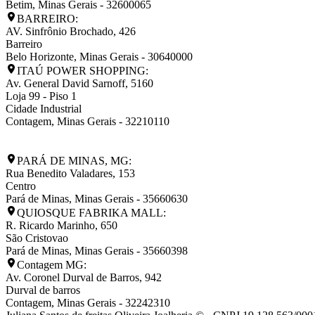
Betim
,
Minas Gerais
-
32600065
BARREIRO:
AV. Sinfrônio Brochado, 426
Barreiro
Belo Horizonte
,
Minas Gerais
-
30640000
ITAÚ POWER SHOPPING:
Av. General David Sarnoff, 5160
Loja 99 - Piso 1
Cidade Industrial
Contagem
,
Minas Gerais
-
32210110
PARÁ DE MINAS, MG:
Rua Benedito Valadares, 153
Centro
Pará de Minas
,
Minas Gerais
-
35660630
QUIOSQUE FABRIKA MALL:
R. Ricardo Marinho, 650
São Cristovao
Pará de Minas
,
Minas Gerais
-
35660398
Contagem MG:
Av. Coronel Durval de Barros, 942
Durval de barros
Contagem
,
Minas Gerais
-
32242310