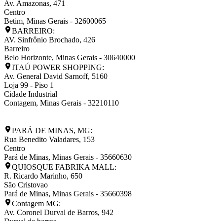
Av. Amazonas, 471
Centro
Betim
,
Minas Gerais
-
32600065
BARREIRO:
AV. Sinfrônio Brochado, 426
Barreiro
Belo Horizonte
,
Minas Gerais
-
30640000
ITAÚ POWER SHOPPING:
Av. General David Sarnoff, 5160
Loja 99 - Piso 1
Cidade Industrial
Contagem
,
Minas Gerais
-
32210110
PARÁ DE MINAS, MG:
Rua Benedito Valadares, 153
Centro
Pará de Minas
,
Minas Gerais
-
35660630
QUIOSQUE FABRIKA MALL:
R. Ricardo Marinho, 650
São Cristovao
Pará de Minas
,
Minas Gerais
-
35660398
Contagem MG:
Av. Coronel Durval de Barros, 942