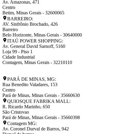
Av. Amazonas, 471
Centro
Betim
,
Minas Gerais
-
32600065
BARREIRO:
AV. Sinfrônio Brochado, 426
Barreiro
Belo Horizonte
,
Minas Gerais
-
30640000
ITAÚ POWER SHOPPING:
Av. General David Sarnoff, 5160
Loja 99 - Piso 1
Cidade Industrial
Contagem
,
Minas Gerais
-
32210110
PARÁ DE MINAS, MG:
Rua Benedito Valadares, 153
Centro
Pará de Minas
,
Minas Gerais
-
35660630
QUIOSQUE FABRIKA MALL:
R. Ricardo Marinho, 650
São Cristovao
Pará de Minas
,
Minas Gerais
-
35660398
Contagem MG:
Av. Coronel Durval de Barros, 942