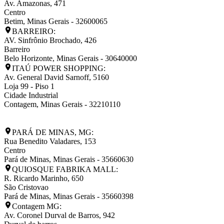
Av. Amazonas, 471
Centro
Betim
,
Minas Gerais
-
32600065
BARREIRO:
AV. Sinfrônio Brochado, 426
Barreiro
Belo Horizonte
,
Minas Gerais
-
30640000
ITAÚ POWER SHOPPING:
Av. General David Sarnoff, 5160
Loja 99 - Piso 1
Cidade Industrial
Contagem
,
Minas Gerais
-
32210110
PARÁ DE MINAS, MG:
Rua Benedito Valadares, 153
Centro
Pará de Minas
,
Minas Gerais
-
35660630
QUIOSQUE FABRIKA MALL:
R. Ricardo Marinho, 650
São Cristovao
Pará de Minas
,
Minas Gerais
-
35660398
Contagem MG:
Av. Coronel Durval de Barros, 942