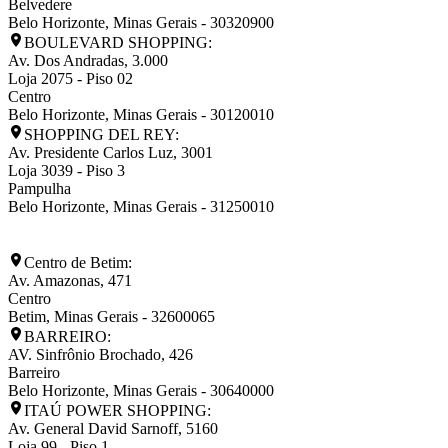
Belvedere
Belo Horizonte
,
Minas Gerais
-
30320900
BOULEVARD SHOPPING:
Av. Dos Andradas, 3.000
Loja 2075 - Piso 02
Centro
Belo Horizonte
,
Minas Gerais
-
30120010
SHOPPING DEL REY:
Av. Presidente Carlos Luz, 3001
Loja 3039 - Piso 3
Pampulha
Belo Horizonte
,
Minas Gerais
-
31250010
Centro de Betim:
Av. Amazonas, 471
Centro
Betim
,
Minas Gerais
-
32600065
BARREIRO:
AV. Sinfrônio Brochado, 426
Barreiro
Belo Horizonte
,
Minas Gerais
-
30640000
ITAÚ POWER SHOPPING:
Av. General David Sarnoff, 5160
Loja 99 - Piso 1