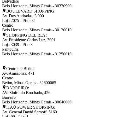
Belvedere
Belo Horizonte
,
Minas Gerais
-
30320900
BOULEVARD SHOPPING:
Av. Dos Andradas, 3.000
Loja 2075 - Piso 02
Centro
Belo Horizonte
,
Minas Gerais
-
30120010
SHOPPING DEL REY:
Av. Presidente Carlos Luz, 3001
Loja 3039 - Piso 3
Pampulha
Belo Horizonte
,
Minas Gerais
-
31250010
Centro de Betim:
Av. Amazonas, 471
Centro
Betim
,
Minas Gerais
-
32600065
BARREIRO:
AV. Sinfrônio Brochado, 426
Barreiro
Belo Horizonte
,
Minas Gerais
-
30640000
ITAÚ POWER SHOPPING:
Av. General David Sarnoff, 5160
Loja 99 - Piso 1