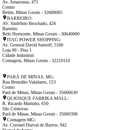
Av. Amazonas, 471
Centro
Betim
,
Minas Gerais
-
32600065
BARREIRO:
AV. Sinfrônio Brochado, 426
Barreiro
Belo Horizonte
,
Minas Gerais
-
30640000
ITAÚ POWER SHOPPING:
Av. General David Sarnoff, 5160
Loja 99 - Piso 1
Cidade Industrial
Contagem
,
Minas Gerais
-
32210110
PARÁ DE MINAS, MG:
Rua Benedito Valadares, 153
Centro
Pará de Minas
,
Minas Gerais
-
35660630
QUIOSQUE FABRIKA MALL:
R. Ricardo Marinho, 650
São Cristovao
Pará de Minas
,
Minas Gerais
-
35660398
Contagem MG:
Av. Coronel Durval de Barros, 942