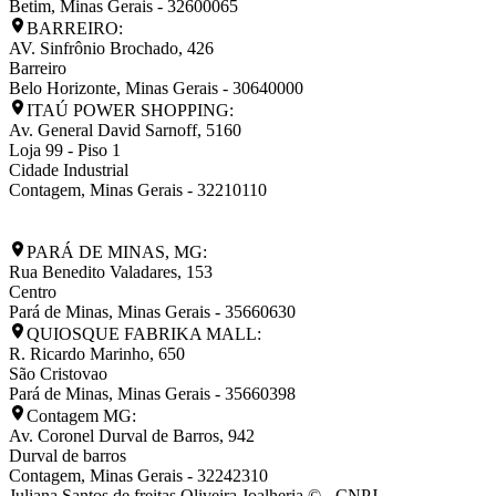
Betim
,
Minas Gerais
-
32600065
BARREIRO:
AV. Sinfrônio Brochado, 426
Barreiro
Belo Horizonte
,
Minas Gerais
-
30640000
ITAÚ POWER SHOPPING:
Av. General David Sarnoff, 5160
Loja 99 - Piso 1
Cidade Industrial
Contagem
,
Minas Gerais
-
32210110
PARÁ DE MINAS, MG:
Rua Benedito Valadares, 153
Centro
Pará de Minas
,
Minas Gerais
-
35660630
QUIOSQUE FABRIKA MALL:
R. Ricardo Marinho, 650
São Cristovao
Pará de Minas
,
Minas Gerais
-
35660398
Contagem MG:
Av. Coronel Durval de Barros, 942
Durval de barros
Contagem
,
Minas Gerais
-
32242310
Juliana Santos de freitas Oliveira Joalheria © - CNPJ