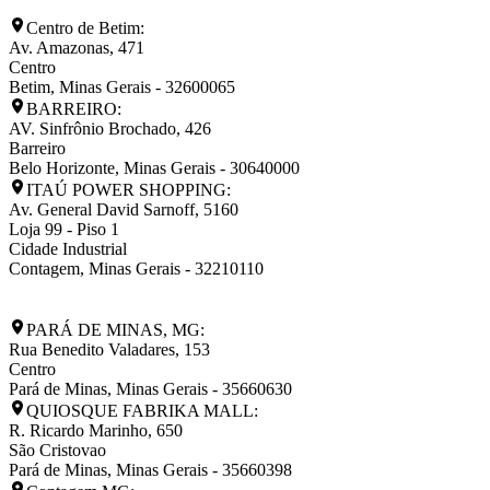
Centro de Betim:
Av. Amazonas, 471
Centro
Betim
,
Minas Gerais
-
32600065
BARREIRO:
AV. Sinfrônio Brochado, 426
Barreiro
Belo Horizonte
,
Minas Gerais
-
30640000
ITAÚ POWER SHOPPING:
Av. General David Sarnoff, 5160
Loja 99 - Piso 1
Cidade Industrial
Contagem
,
Minas Gerais
-
32210110
PARÁ DE MINAS, MG:
Rua Benedito Valadares, 153
Centro
Pará de Minas
,
Minas Gerais
-
35660630
QUIOSQUE FABRIKA MALL:
R. Ricardo Marinho, 650
São Cristovao
Pará de Minas
,
Minas Gerais
-
35660398