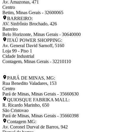
Av. Amazonas, 471
Centro
Betim
,
Minas Gerais
-
32600065
BARREIRO:
AV. Sinfrônio Brochado, 426
Barreiro
Belo Horizonte
,
Minas Gerais
-
30640000
ITAÚ POWER SHOPPING:
Av. General David Sarnoff, 5160
Loja 99 - Piso 1
Cidade Industrial
Contagem
,
Minas Gerais
-
32210110
PARÁ DE MINAS, MG:
Rua Benedito Valadares, 153
Centro
Pará de Minas
,
Minas Gerais
-
35660630
QUIOSQUE FABRIKA MALL:
R. Ricardo Marinho, 650
São Cristovao
Pará de Minas
,
Minas Gerais
-
35660398
Contagem MG:
Av. Coronel Durval de Barros, 942