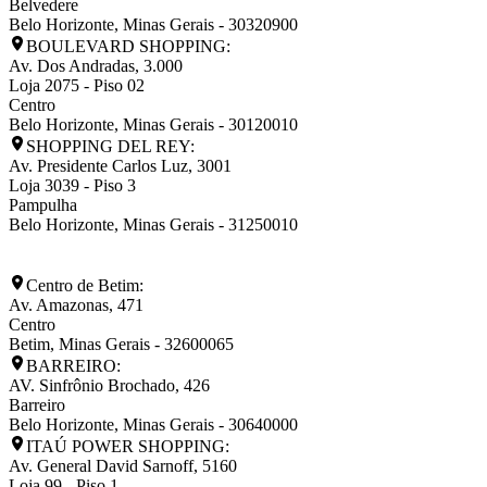
Belvedere
Belo Horizonte
,
Minas Gerais
-
30320900
BOULEVARD SHOPPING:
Av. Dos Andradas, 3.000
Loja 2075 - Piso 02
Centro
Belo Horizonte
,
Minas Gerais
-
30120010
SHOPPING DEL REY:
Av. Presidente Carlos Luz, 3001
Loja 3039 - Piso 3
Pampulha
Belo Horizonte
,
Minas Gerais
-
31250010
Centro de Betim:
Av. Amazonas, 471
Centro
Betim
,
Minas Gerais
-
32600065
BARREIRO:
AV. Sinfrônio Brochado, 426
Barreiro
Belo Horizonte
,
Minas Gerais
-
30640000
ITAÚ POWER SHOPPING:
Av. General David Sarnoff, 5160
Loja 99 - Piso 1