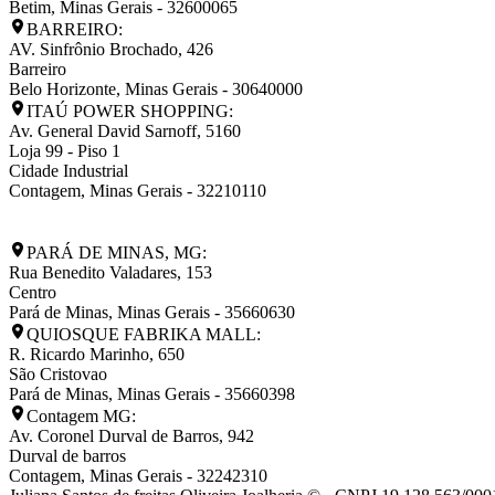
Betim
,
Minas Gerais
-
32600065
BARREIRO:
AV. Sinfrônio Brochado, 426
Barreiro
Belo Horizonte
,
Minas Gerais
-
30640000
ITAÚ POWER SHOPPING:
Av. General David Sarnoff, 5160
Loja 99 - Piso 1
Cidade Industrial
Contagem
,
Minas Gerais
-
32210110
PARÁ DE MINAS, MG:
Rua Benedito Valadares, 153
Centro
Pará de Minas
,
Minas Gerais
-
35660630
QUIOSQUE FABRIKA MALL:
R. Ricardo Marinho, 650
São Cristovao
Pará de Minas
,
Minas Gerais
-
35660398
Contagem MG:
Av. Coronel Durval de Barros, 942
Durval de barros
Contagem
,
Minas Gerais
-
32242310