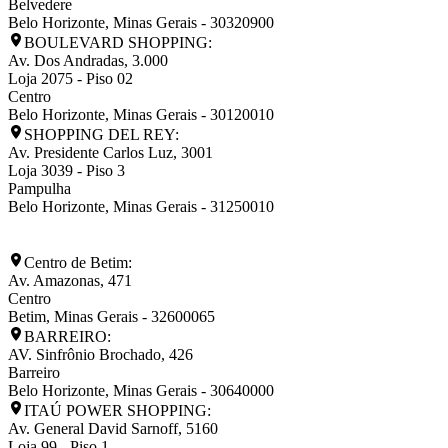
Belvedere
Belo Horizonte
,
Minas Gerais
-
30320900
BOULEVARD SHOPPING:
Av. Dos Andradas, 3.000
Loja 2075 - Piso 02
Centro
Belo Horizonte
,
Minas Gerais
-
30120010
SHOPPING DEL REY:
Av. Presidente Carlos Luz, 3001
Loja 3039 - Piso 3
Pampulha
Belo Horizonte
,
Minas Gerais
-
31250010
Centro de Betim:
Av. Amazonas, 471
Centro
Betim
,
Minas Gerais
-
32600065
BARREIRO:
AV. Sinfrônio Brochado, 426
Barreiro
Belo Horizonte
,
Minas Gerais
-
30640000
ITAÚ POWER SHOPPING:
Av. General David Sarnoff, 5160
Loja 99 - Piso 1