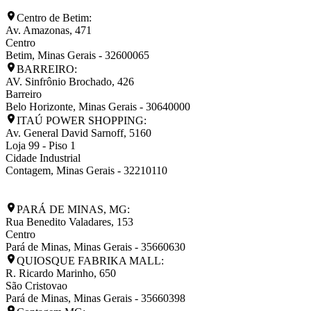
Centro de Betim:
Av. Amazonas, 471
Centro
Betim
,
Minas Gerais
-
32600065
BARREIRO:
AV. Sinfrônio Brochado, 426
Barreiro
Belo Horizonte
,
Minas Gerais
-
30640000
ITAÚ POWER SHOPPING:
Av. General David Sarnoff, 5160
Loja 99 - Piso 1
Cidade Industrial
Contagem
,
Minas Gerais
-
32210110
PARÁ DE MINAS, MG:
Rua Benedito Valadares, 153
Centro
Pará de Minas
,
Minas Gerais
-
35660630
QUIOSQUE FABRIKA MALL:
R. Ricardo Marinho, 650
São Cristovao
Pará de Minas
,
Minas Gerais
-
35660398