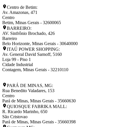
Centro de Betim:
Av. Amazonas, 471
Centro
Betim
,
Minas Gerais
-
32600065
BARREIRO:
AV. Sinfrônio Brochado, 426
Barreiro
Belo Horizonte
,
Minas Gerais
-
30640000
ITAÚ POWER SHOPPING:
Av. General David Sarnoff, 5160
Loja 99 - Piso 1
Cidade Industrial
Contagem
,
Minas Gerais
-
32210110
PARÁ DE MINAS, MG:
Rua Benedito Valadares, 153
Centro
Pará de Minas
,
Minas Gerais
-
35660630
QUIOSQUE FABRIKA MALL:
R. Ricardo Marinho, 650
São Cristovao
Pará de Minas
,
Minas Gerais
-
35660398