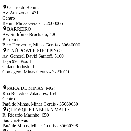
Centro de Betim:
Av. Amazonas, 471
Centro
Betim
,
Minas Gerais
-
32600065
BARREIRO:
AV. Sinfrônio Brochado, 426
Barreiro
Belo Horizonte
,
Minas Gerais
-
30640000
ITAÚ POWER SHOPPING:
Av. General David Sarnoff, 5160
Loja 99 - Piso 1
Cidade Industrial
Contagem
,
Minas Gerais
-
32210110
PARÁ DE MINAS, MG:
Rua Benedito Valadares, 153
Centro
Pará de Minas
,
Minas Gerais
-
35660630
QUIOSQUE FABRIKA MALL:
R. Ricardo Marinho, 650
São Cristovao
Pará de Minas
,
Minas Gerais
-
35660398