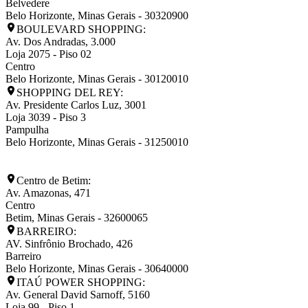
Belvedere
Belo Horizonte
,
Minas Gerais
-
30320900
BOULEVARD SHOPPING:
Av. Dos Andradas, 3.000
Loja 2075 - Piso 02
Centro
Belo Horizonte
,
Minas Gerais
-
30120010
SHOPPING DEL REY:
Av. Presidente Carlos Luz, 3001
Loja 3039 - Piso 3
Pampulha
Belo Horizonte
,
Minas Gerais
-
31250010
Centro de Betim:
Av. Amazonas, 471
Centro
Betim
,
Minas Gerais
-
32600065
BARREIRO:
AV. Sinfrônio Brochado, 426
Barreiro
Belo Horizonte
,
Minas Gerais
-
30640000
ITAÚ POWER SHOPPING:
Av. General David Sarnoff, 5160
Loja 99 - Piso 1