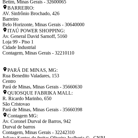
Betim
,
Minas Gerais
-
32600065
BARREIRO:
AV. Sinfrônio Brochado, 426
Barreiro
Belo Horizonte
,
Minas Gerais
-
30640000
ITAÚ POWER SHOPPING:
Av. General David Sarnoff, 5160
Loja 99 - Piso 1
Cidade Industrial
Contagem
,
Minas Gerais
-
32210110
PARÁ DE MINAS, MG:
Rua Benedito Valadares, 153
Centro
Pará de Minas
,
Minas Gerais
-
35660630
QUIOSQUE FABRIKA MALL:
R. Ricardo Marinho, 650
São Cristovao
Pará de Minas
,
Minas Gerais
-
35660398
Contagem MG:
Av. Coronel Durval de Barros, 942
Durval de barros
Contagem
,
Minas Gerais
-
32242310
Juliana Santos de freitas Oliveira Joalheria © - CNPJ