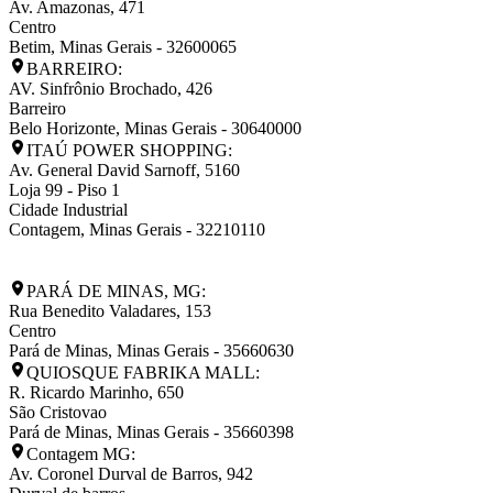
Av. Amazonas, 471
Centro
Betim
,
Minas Gerais
-
32600065
BARREIRO:
AV. Sinfrônio Brochado, 426
Barreiro
Belo Horizonte
,
Minas Gerais
-
30640000
ITAÚ POWER SHOPPING:
Av. General David Sarnoff, 5160
Loja 99 - Piso 1
Cidade Industrial
Contagem
,
Minas Gerais
-
32210110
PARÁ DE MINAS, MG:
Rua Benedito Valadares, 153
Centro
Pará de Minas
,
Minas Gerais
-
35660630
QUIOSQUE FABRIKA MALL:
R. Ricardo Marinho, 650
São Cristovao
Pará de Minas
,
Minas Gerais
-
35660398
Contagem MG:
Av. Coronel Durval de Barros, 942