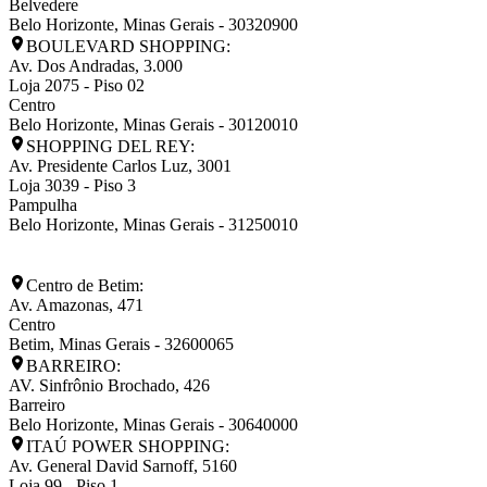
Belvedere
Belo Horizonte
,
Minas Gerais
-
30320900
BOULEVARD SHOPPING:
Av. Dos Andradas, 3.000
Loja 2075 - Piso 02
Centro
Belo Horizonte
,
Minas Gerais
-
30120010
SHOPPING DEL REY:
Av. Presidente Carlos Luz, 3001
Loja 3039 - Piso 3
Pampulha
Belo Horizonte
,
Minas Gerais
-
31250010
Centro de Betim:
Av. Amazonas, 471
Centro
Betim
,
Minas Gerais
-
32600065
BARREIRO:
AV. Sinfrônio Brochado, 426
Barreiro
Belo Horizonte
,
Minas Gerais
-
30640000
ITAÚ POWER SHOPPING:
Av. General David Sarnoff, 5160
Loja 99 - Piso 1