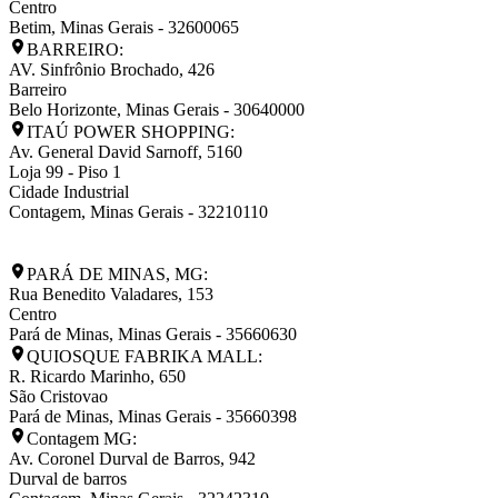
Centro
Betim
,
Minas Gerais
-
32600065
BARREIRO:
AV. Sinfrônio Brochado, 426
Barreiro
Belo Horizonte
,
Minas Gerais
-
30640000
ITAÚ POWER SHOPPING:
Av. General David Sarnoff, 5160
Loja 99 - Piso 1
Cidade Industrial
Contagem
,
Minas Gerais
-
32210110
PARÁ DE MINAS, MG:
Rua Benedito Valadares, 153
Centro
Pará de Minas
,
Minas Gerais
-
35660630
QUIOSQUE FABRIKA MALL:
R. Ricardo Marinho, 650
São Cristovao
Pará de Minas
,
Minas Gerais
-
35660398
Contagem MG:
Av. Coronel Durval de Barros, 942
Durval de barros