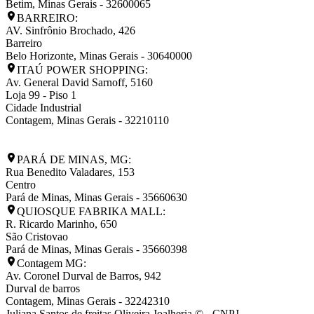
Betim
,
Minas Gerais
-
32600065
BARREIRO:
AV. Sinfrônio Brochado, 426
Barreiro
Belo Horizonte
,
Minas Gerais
-
30640000
ITAÚ POWER SHOPPING:
Av. General David Sarnoff, 5160
Loja 99 - Piso 1
Cidade Industrial
Contagem
,
Minas Gerais
-
32210110
PARÁ DE MINAS, MG:
Rua Benedito Valadares, 153
Centro
Pará de Minas
,
Minas Gerais
-
35660630
QUIOSQUE FABRIKA MALL:
R. Ricardo Marinho, 650
São Cristovao
Pará de Minas
,
Minas Gerais
-
35660398
Contagem MG:
Av. Coronel Durval de Barros, 942
Durval de barros
Contagem
,
Minas Gerais
-
32242310
Juliana Santos de freitas Oliveira Joalheria © - CNPJ