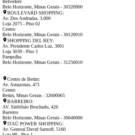
Belvedere
Belo Horizonte
,
Minas Gerais
-
30320900
BOULEVARD SHOPPING:
Av. Dos Andradas, 3.000
Loja 2075 - Piso 02
Centro
Belo Horizonte
,
Minas Gerais
-
30120010
SHOPPING DEL REY:
Av. Presidente Carlos Luz, 3001
Loja 3039 - Piso 3
Pampulha
Belo Horizonte
,
Minas Gerais
-
31250010
Centro de Betim:
Av. Amazonas, 471
Centro
Betim
,
Minas Gerais
-
32600065
BARREIRO:
AV. Sinfrônio Brochado, 426
Barreiro
Belo Horizonte
,
Minas Gerais
-
30640000
ITAÚ POWER SHOPPING:
Av. General David Sarnoff, 5160
Loja 99 - Piso 1