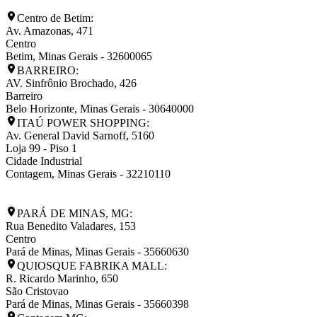
Centro de Betim:
Av. Amazonas, 471
Centro
Betim
,
Minas Gerais
-
32600065
BARREIRO:
AV. Sinfrônio Brochado, 426
Barreiro
Belo Horizonte
,
Minas Gerais
-
30640000
ITAÚ POWER SHOPPING:
Av. General David Sarnoff, 5160
Loja 99 - Piso 1
Cidade Industrial
Contagem
,
Minas Gerais
-
32210110
PARÁ DE MINAS, MG:
Rua Benedito Valadares, 153
Centro
Pará de Minas
,
Minas Gerais
-
35660630
QUIOSQUE FABRIKA MALL:
R. Ricardo Marinho, 650
São Cristovao
Pará de Minas
,
Minas Gerais
-
35660398