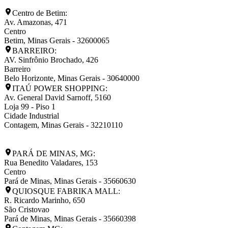
Centro de Betim:
Av. Amazonas, 471
Centro
Betim
,
Minas Gerais
-
32600065
BARREIRO:
AV. Sinfrônio Brochado, 426
Barreiro
Belo Horizonte
,
Minas Gerais
-
30640000
ITAÚ POWER SHOPPING:
Av. General David Sarnoff, 5160
Loja 99 - Piso 1
Cidade Industrial
Contagem
,
Minas Gerais
-
32210110
PARÁ DE MINAS, MG:
Rua Benedito Valadares, 153
Centro
Pará de Minas
,
Minas Gerais
-
35660630
QUIOSQUE FABRIKA MALL:
R. Ricardo Marinho, 650
São Cristovao
Pará de Minas
,
Minas Gerais
-
35660398