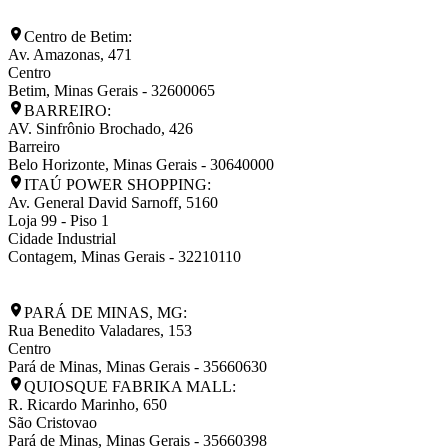
Centro de Betim:
Av. Amazonas, 471
Centro
Betim
,
Minas Gerais
-
32600065
BARREIRO:
AV. Sinfrônio Brochado, 426
Barreiro
Belo Horizonte
,
Minas Gerais
-
30640000
ITAÚ POWER SHOPPING:
Av. General David Sarnoff, 5160
Loja 99 - Piso 1
Cidade Industrial
Contagem
,
Minas Gerais
-
32210110
PARÁ DE MINAS, MG:
Rua Benedito Valadares, 153
Centro
Pará de Minas
,
Minas Gerais
-
35660630
QUIOSQUE FABRIKA MALL:
R. Ricardo Marinho, 650
São Cristovao
Pará de Minas
,
Minas Gerais
-
35660398