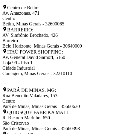
Centro de Betim:
Av. Amazonas, 471
Centro
Betim
,
Minas Gerais
-
32600065
BARREIRO:
AV. Sinfrônio Brochado, 426
Barreiro
Belo Horizonte
,
Minas Gerais
-
30640000
ITAÚ POWER SHOPPING:
Av. General David Sarnoff, 5160
Loja 99 - Piso 1
Cidade Industrial
Contagem
,
Minas Gerais
-
32210110
PARÁ DE MINAS, MG:
Rua Benedito Valadares, 153
Centro
Pará de Minas
,
Minas Gerais
-
35660630
QUIOSQUE FABRIKA MALL:
R. Ricardo Marinho, 650
São Cristovao
Pará de Minas
,
Minas Gerais
-
35660398