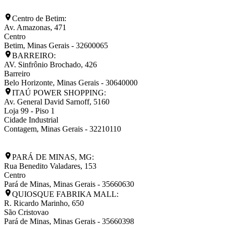
Centro de Betim:
Av. Amazonas, 471
Centro
Betim
,
Minas Gerais
-
32600065
BARREIRO:
AV. Sinfrônio Brochado, 426
Barreiro
Belo Horizonte
,
Minas Gerais
-
30640000
ITAÚ POWER SHOPPING:
Av. General David Sarnoff, 5160
Loja 99 - Piso 1
Cidade Industrial
Contagem
,
Minas Gerais
-
32210110
PARÁ DE MINAS, MG:
Rua Benedito Valadares, 153
Centro
Pará de Minas
,
Minas Gerais
-
35660630
QUIOSQUE FABRIKA MALL:
R. Ricardo Marinho, 650
São Cristovao
Pará de Minas
,
Minas Gerais
-
35660398