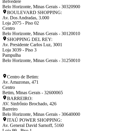
Belvedere
Belo Horizonte
,
Minas Gerais
-
30320900
BOULEVARD SHOPPING:
Av. Dos Andradas, 3.000
Loja 2075 - Piso 02
Centro
Belo Horizonte
,
Minas Gerais
-
30120010
SHOPPING DEL REY:
Av. Presidente Carlos Luz, 3001
Loja 3039 - Piso 3
Pampulha
Belo Horizonte
,
Minas Gerais
-
31250010
Centro de Betim:
Av. Amazonas, 471
Centro
Betim
,
Minas Gerais
-
32600065
BARREIRO:
AV. Sinfrônio Brochado, 426
Barreiro
Belo Horizonte
,
Minas Gerais
-
30640000
ITAÚ POWER SHOPPING:
Av. General David Sarnoff, 5160
Loja 99 - Piso 1