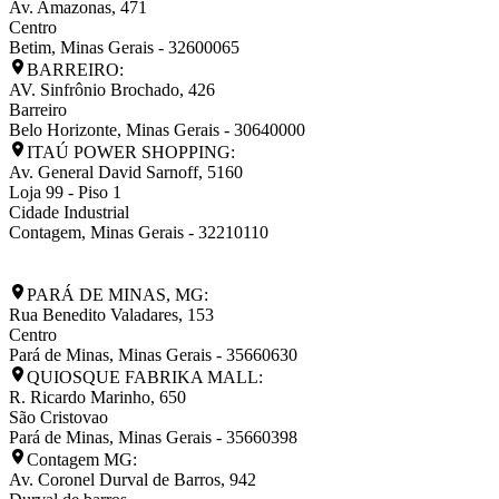
Av. Amazonas, 471
Centro
Betim
,
Minas Gerais
-
32600065
BARREIRO:
AV. Sinfrônio Brochado, 426
Barreiro
Belo Horizonte
,
Minas Gerais
-
30640000
ITAÚ POWER SHOPPING:
Av. General David Sarnoff, 5160
Loja 99 - Piso 1
Cidade Industrial
Contagem
,
Minas Gerais
-
32210110
PARÁ DE MINAS, MG:
Rua Benedito Valadares, 153
Centro
Pará de Minas
,
Minas Gerais
-
35660630
QUIOSQUE FABRIKA MALL:
R. Ricardo Marinho, 650
São Cristovao
Pará de Minas
,
Minas Gerais
-
35660398
Contagem MG:
Av. Coronel Durval de Barros, 942