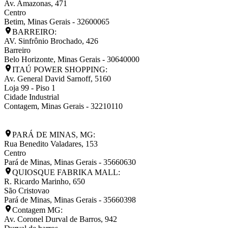
Av. Amazonas, 471
Centro
Betim
,
Minas Gerais
-
32600065
BARREIRO:
AV. Sinfrônio Brochado, 426
Barreiro
Belo Horizonte
,
Minas Gerais
-
30640000
ITAÚ POWER SHOPPING:
Av. General David Sarnoff, 5160
Loja 99 - Piso 1
Cidade Industrial
Contagem
,
Minas Gerais
-
32210110
PARÁ DE MINAS, MG:
Rua Benedito Valadares, 153
Centro
Pará de Minas
,
Minas Gerais
-
35660630
QUIOSQUE FABRIKA MALL:
R. Ricardo Marinho, 650
São Cristovao
Pará de Minas
,
Minas Gerais
-
35660398
Contagem MG:
Av. Coronel Durval de Barros, 942