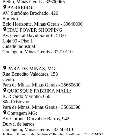
Betim
,
Minas Gerais
-
32600065
BARREIRO:
AV. Sinfrônio Brochado, 426
Barreiro
Belo Horizonte
,
Minas Gerais
-
30640000
ITAÚ POWER SHOPPING:
Av. General David Sarnoff, 5160
Loja 99 - Piso 1
Cidade Industrial
Contagem
,
Minas Gerais
-
32210110
PARÁ DE MINAS, MG:
Rua Benedito Valadares, 153
Centro
Pará de Minas
,
Minas Gerais
-
35660630
QUIOSQUE FABRIKA MALL:
R. Ricardo Marinho, 650
São Cristovao
Pará de Minas
,
Minas Gerais
-
35660398
Contagem MG:
Av. Coronel Durval de Barros, 942
Durval de barros
Contagem
,
Minas Gerais
-
32242310
Juliana Santos de freitas Oliveira Joalheria © - CNPJ