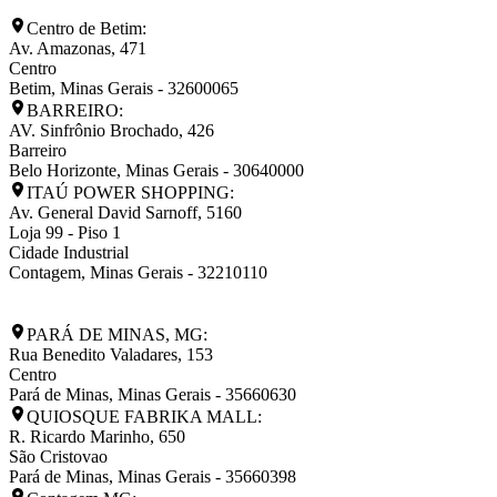
Centro de Betim:
Av. Amazonas, 471
Centro
Betim
,
Minas Gerais
-
32600065
BARREIRO:
AV. Sinfrônio Brochado, 426
Barreiro
Belo Horizonte
,
Minas Gerais
-
30640000
ITAÚ POWER SHOPPING:
Av. General David Sarnoff, 5160
Loja 99 - Piso 1
Cidade Industrial
Contagem
,
Minas Gerais
-
32210110
PARÁ DE MINAS, MG:
Rua Benedito Valadares, 153
Centro
Pará de Minas
,
Minas Gerais
-
35660630
QUIOSQUE FABRIKA MALL:
R. Ricardo Marinho, 650
São Cristovao
Pará de Minas
,
Minas Gerais
-
35660398