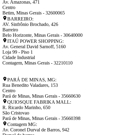
Av. Amazonas, 471
Centro
Betim
,
Minas Gerais
-
32600065
BARREIRO:
AV. Sinfrônio Brochado, 426
Barreiro
Belo Horizonte
,
Minas Gerais
-
30640000
ITAÚ POWER SHOPPING:
Av. General David Sarnoff, 5160
Loja 99 - Piso 1
Cidade Industrial
Contagem
,
Minas Gerais
-
32210110
PARÁ DE MINAS, MG:
Rua Benedito Valadares, 153
Centro
Pará de Minas
,
Minas Gerais
-
35660630
QUIOSQUE FABRIKA MALL:
R. Ricardo Marinho, 650
São Cristovao
Pará de Minas
,
Minas Gerais
-
35660398
Contagem MG:
Av. Coronel Durval de Barros, 942