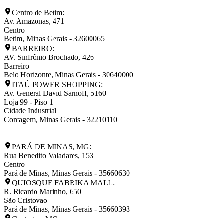
Centro de Betim:
Av. Amazonas, 471
Centro
Betim
,
Minas Gerais
-
32600065
BARREIRO:
AV. Sinfrônio Brochado, 426
Barreiro
Belo Horizonte
,
Minas Gerais
-
30640000
ITAÚ POWER SHOPPING:
Av. General David Sarnoff, 5160
Loja 99 - Piso 1
Cidade Industrial
Contagem
,
Minas Gerais
-
32210110
PARÁ DE MINAS, MG:
Rua Benedito Valadares, 153
Centro
Pará de Minas
,
Minas Gerais
-
35660630
QUIOSQUE FABRIKA MALL:
R. Ricardo Marinho, 650
São Cristovao
Pará de Minas
,
Minas Gerais
-
35660398