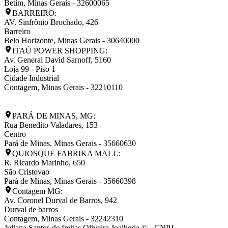
Betim
,
Minas Gerais
-
32600065
BARREIRO:
AV. Sinfrônio Brochado, 426
Barreiro
Belo Horizonte
,
Minas Gerais
-
30640000
ITAÚ POWER SHOPPING:
Av. General David Sarnoff, 5160
Loja 99 - Piso 1
Cidade Industrial
Contagem
,
Minas Gerais
-
32210110
PARÁ DE MINAS, MG:
Rua Benedito Valadares, 153
Centro
Pará de Minas
,
Minas Gerais
-
35660630
QUIOSQUE FABRIKA MALL:
R. Ricardo Marinho, 650
São Cristovao
Pará de Minas
,
Minas Gerais
-
35660398
Contagem MG:
Av. Coronel Durval de Barros, 942
Durval de barros
Contagem
,
Minas Gerais
-
32242310
Juliana Santos de freitas Oliveira Joalheria © - CNPJ