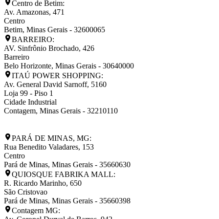
Centro de Betim:
Av. Amazonas, 471
Centro
Betim
,
Minas Gerais
-
32600065
BARREIRO:
AV. Sinfrônio Brochado, 426
Barreiro
Belo Horizonte
,
Minas Gerais
-
30640000
ITAÚ POWER SHOPPING:
Av. General David Sarnoff, 5160
Loja 99 - Piso 1
Cidade Industrial
Contagem
,
Minas Gerais
-
32210110
PARÁ DE MINAS, MG:
Rua Benedito Valadares, 153
Centro
Pará de Minas
,
Minas Gerais
-
35660630
QUIOSQUE FABRIKA MALL:
R. Ricardo Marinho, 650
São Cristovao
Pará de Minas
,
Minas Gerais
-
35660398
Contagem MG: