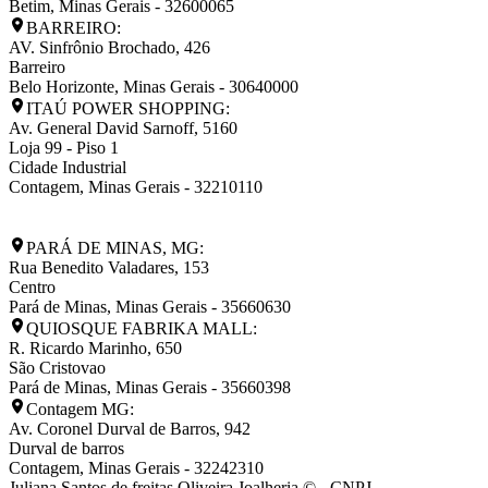
Betim
,
Minas Gerais
-
32600065
BARREIRO:
AV. Sinfrônio Brochado, 426
Barreiro
Belo Horizonte
,
Minas Gerais
-
30640000
ITAÚ POWER SHOPPING:
Av. General David Sarnoff, 5160
Loja 99 - Piso 1
Cidade Industrial
Contagem
,
Minas Gerais
-
32210110
PARÁ DE MINAS, MG:
Rua Benedito Valadares, 153
Centro
Pará de Minas
,
Minas Gerais
-
35660630
QUIOSQUE FABRIKA MALL:
R. Ricardo Marinho, 650
São Cristovao
Pará de Minas
,
Minas Gerais
-
35660398
Contagem MG:
Av. Coronel Durval de Barros, 942
Durval de barros
Contagem
,
Minas Gerais
-
32242310
Juliana Santos de freitas Oliveira Joalheria © - CNPJ