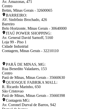
Av. Amazonas, 471
Centro
Betim
,
Minas Gerais
-
32600065
BARREIRO:
AV. Sinfrônio Brochado, 426
Barreiro
Belo Horizonte
,
Minas Gerais
-
30640000
ITAÚ POWER SHOPPING:
Av. General David Sarnoff, 5160
Loja 99 - Piso 1
Cidade Industrial
Contagem
,
Minas Gerais
-
32210110
PARÁ DE MINAS, MG:
Rua Benedito Valadares, 153
Centro
Pará de Minas
,
Minas Gerais
-
35660630
QUIOSQUE FABRIKA MALL:
R. Ricardo Marinho, 650
São Cristovao
Pará de Minas
,
Minas Gerais
-
35660398
Contagem MG:
Av. Coronel Durval de Barros, 942